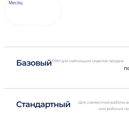
Месяц
Год (-20%)
Базовый
CRM для небольших отделов продаж
п
Стандартный
Для совместной работы 
или рабочих г