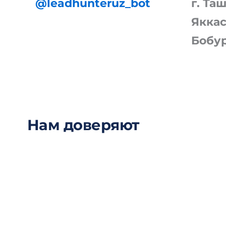
@leadhunteruz_bot
г. Та
Яккас
Бобур
Нам доверяют