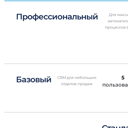
Профессиональный
Для макс
автоматиз
процессов 
Базовый
5
CRM для небольших
отделов продаж
пользова
Станд