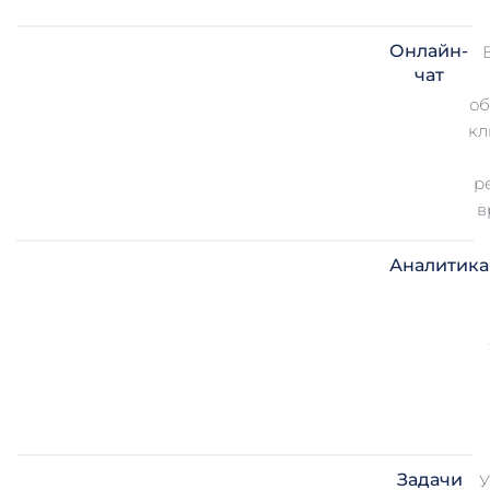
Онлайн-
чат
об
кл
р
в
Аналитика
Задачи
У