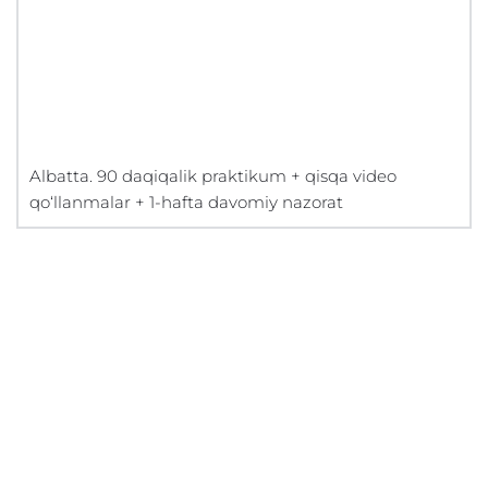
Albatta. 90 daqiqalik praktikum + qisqa video
qo‘llanmalar + 1-hafta davomiy nazorat
amoCRM
Битрикс24
IP-телефония
Инсайты
Наши клиенты
Сертификаты
Контакты