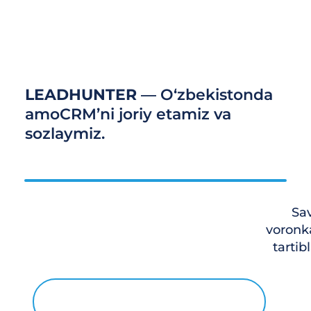
LEADHUNTER
— O‘zbekistonda
amoCRM’ni joriy etamiz va
sozlaymiz.
Sa
voronk
tartib