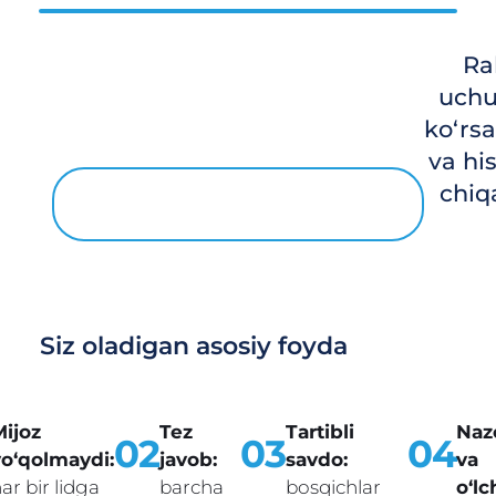
Ra
uchu
ko‘rsa
va hi
chiq
Siz oladigan asosiy foyda
Mijoz
Tez
Tartibli
Naz
02
03
04
yo‘qolmaydi:
javob:
savdo:
va
ar bir lidga
barcha
bosqichlar
o‘lc