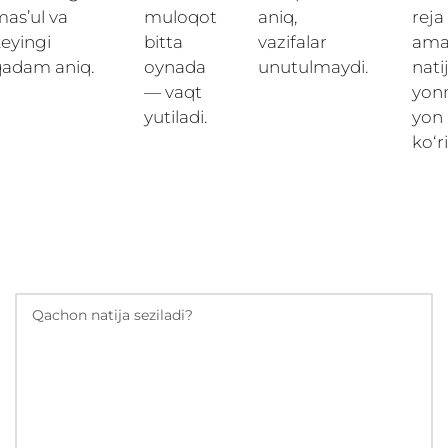
as’ul va
muloqot
aniq,
reja
eyingi
bitta
vazifalar
ama
qadam aniq.
oynada
unutulmaydi.
nati
— vaqt
yon
yutiladi.
yon
ko‘r
Qisqa savol-javob
Qachon natija seziladi?