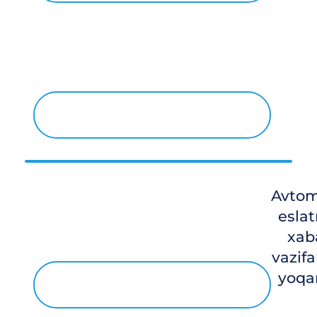
Avtom
esla
xab
vazifa
yoqa