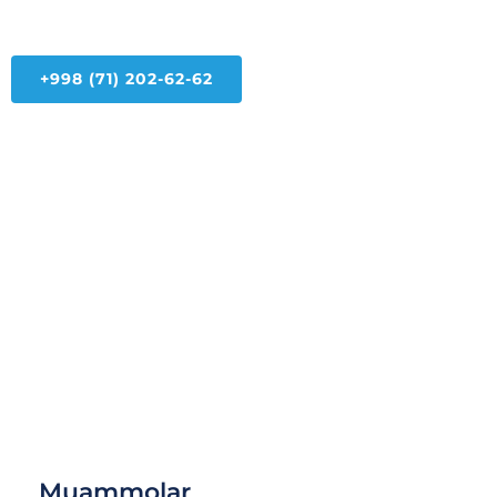
+998 (71) 202-62-62
amoCRM:
Har bir mijoz nazorat
ostida, hech narsa
Tartib, Tezlik,
“havoda” qolmaydi
Nazorat
Muammolar